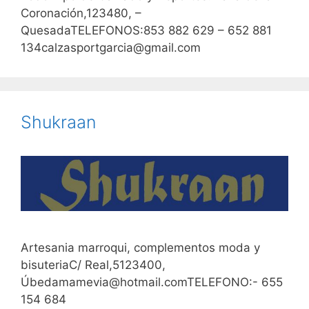
Coronación,123480, –
QuesadaTELEFONOS:853 882 629 – 652 881
134calzasportgarcia@gmail.com
Shukraan
Artesania marroqui, complementos moda y
bisuteriaC/ Real,5123400,
Úbedamamevia@hotmail.comTELEFONO:- 655
154 684