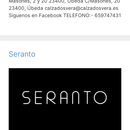
Masones, 2 y 20 23400, Úbeda C/Masones, 20
23400, Úbeda calzadosvera@calzadosvera.es
Siguenos en Facebook TELEFONO:- 659747431
Seranto