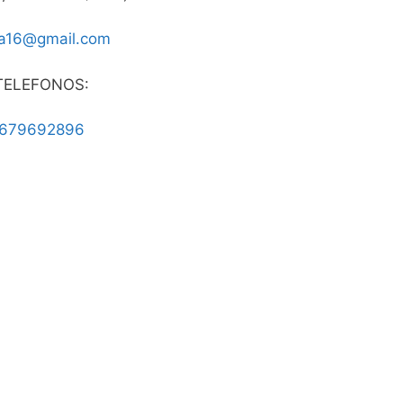
a16@gmail.com
TELEFONOS:
679692896