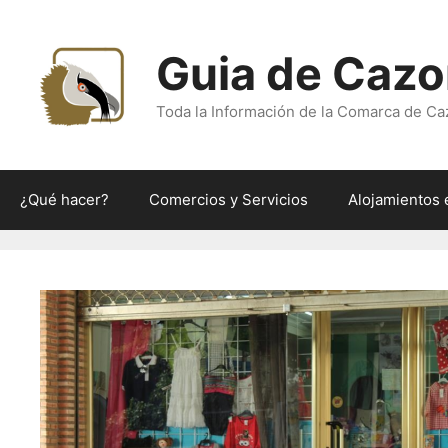
Saltar
al
Guia de Cazo
contenido
Toda la Información de la Comarca de Ca
¿Qué hacer?
Comercios y Servicios
Alojamientos 