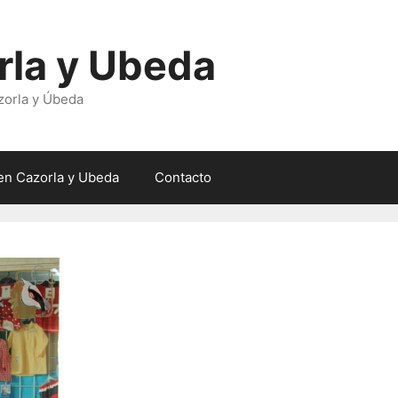
rla y Ubeda
zorla y Úbeda
en Cazorla y Ubeda
Contacto