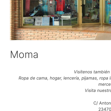
Moma
Visítenos también
Ropa de cama, hogar, lencería, pijamas, ropa l
mercer
Visita nues
C/ Anton
23470,