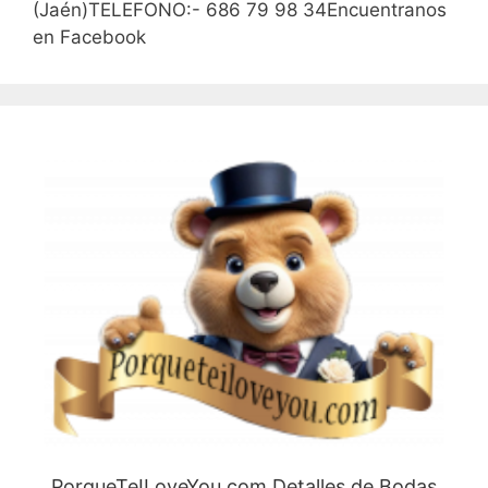
(Jaén)TELEFONO:- 686 79 98 34Encuentranos
en Facebook
PorqueTeILoveYou.com Detalles de Bodas