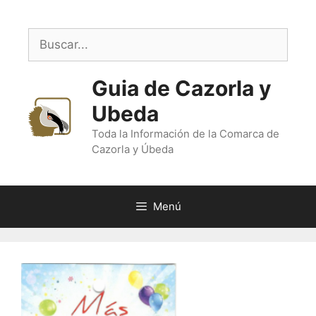
Saltar
al
Buscar:
contenido
Guia de Cazorla y
Ubeda
Toda la Información de la Comarca de
Cazorla y Úbeda
Menú