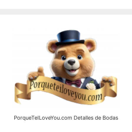
PorqueTeILoveYou.com Detalles de Bodas