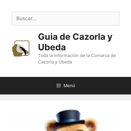
Saltar
al
Buscar:
contenido
Guia de Cazorla y
Ubeda
Toda la Información de la Comarca de
Cazorla y Úbeda
Menú