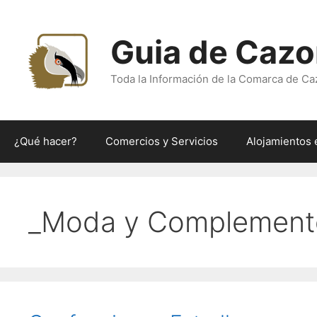
Saltar
al
Guia de Cazo
contenido
Toda la Información de la Comarca de Ca
¿Qué hacer?
Comercios y Servicios
Alojamientos 
_Moda y Complemento