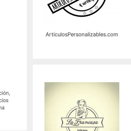
ArticulosPersonalizables.com
ción,
cios
na