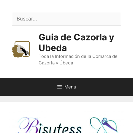
Saltar
al
Buscar:
contenido
Guia de Cazorla y
Ubeda
Toda la Información de la Comarca de
Cazorla y Úbeda
Menú