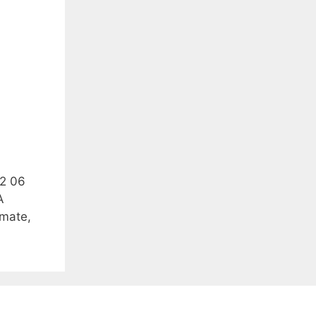
72 06
A
omate,