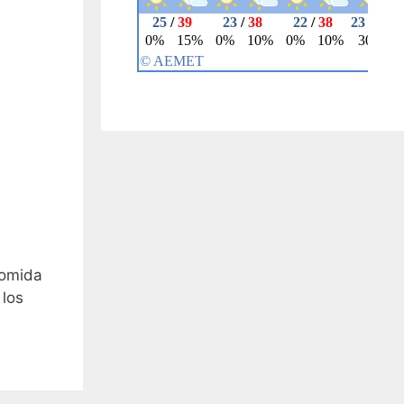
comida
 los