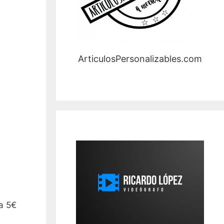
ArticulosPersonalizables.com
s a 5€