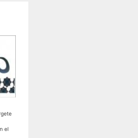
rgete
n el