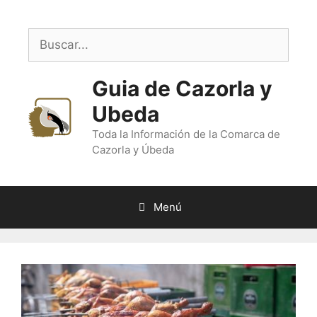
Saltar
al
Buscar:
contenido
Guia de Cazorla y
Ubeda
Toda la Información de la Comarca de
Cazorla y Úbeda
Menú