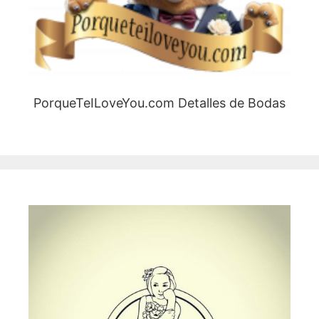
PorqueTeILoveYou.com Detalles de Bodas