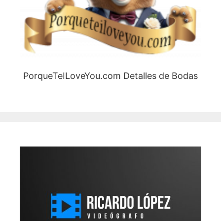
PorqueTeILoveYou.com Detalles de Bodas