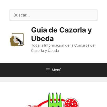
Saltar
al
Buscar:
contenido
Guia de Cazorla y
Ubeda
Toda la Información de la Comarca de
Cazorla y Úbeda
Menú