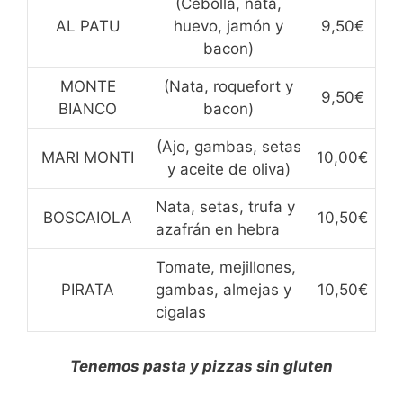
(Cebolla, nata,
AL PATU
huevo, jamón y
9,50€
bacon)
MONTE
(Nata, roquefort y
9,50€
BIANCO
bacon)
(Ajo, gambas, setas
MARI MONTI
10,00€
y aceite de oliva)
Nata, setas, trufa y
BOSCAIOLA
10,50€
azafrán en hebra
Tomate, mejillones,
PIRATA
gambas, almejas y
10,50€
cigalas
Tenemos pasta y pizzas sin gluten