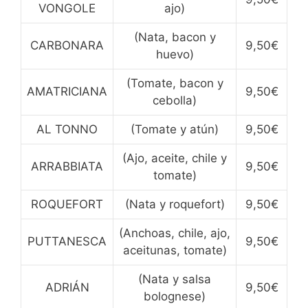
VONGOLE
ajo)
(Nata, bacon y
CARBONARA
9,50€
huevo)
(Tomate, bacon y
AMATRICIANA
9,50€
cebolla)
AL TONNO
(Tomate y atún)
9,50€
(Ajo, aceite, chile y
ARRABBIATA
9,50€
tomate)
ROQUEFORT
(Nata y roquefort)
9,50€
(Anchoas, chile, ajo,
PUTTANESCA
9,50€
aceitunas, tomate)
(Nata y salsa
ADRIÁN
9,50€
bolognese)