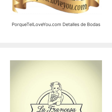
PorqueTeILoveYou.com Detalles de Bodas