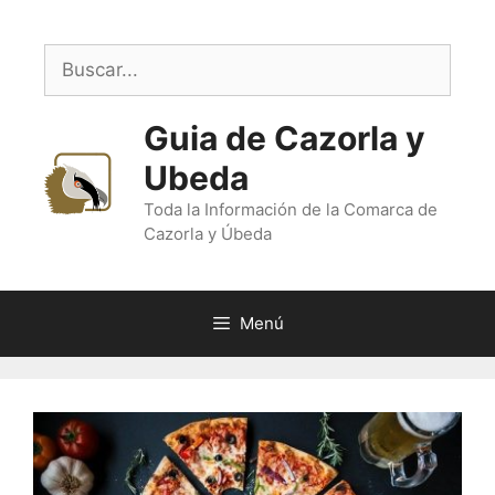
Saltar
al
Buscar:
contenido
Guia de Cazorla y
Ubeda
Toda la Información de la Comarca de
Cazorla y Úbeda
Menú