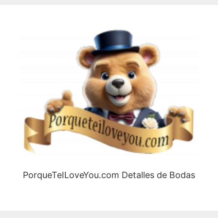
PorqueTeILoveYou.com Detalles de Bodas