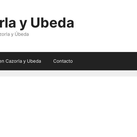
rla y Ubeda
zorla y Úbeda
en Cazorla y Ubeda
Contacto