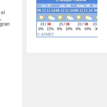
 el
,
 gran