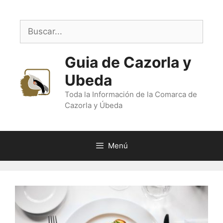
Saltar
al
Buscar:
contenido
Guia de Cazorla y
Ubeda
Toda la Información de la Comarca de
Cazorla y Úbeda
Menú