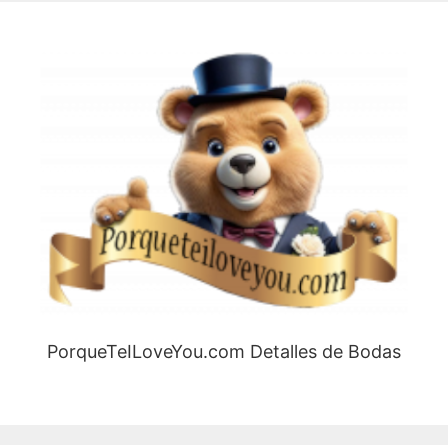
PorqueTeILoveYou.com Detalles de Bodas