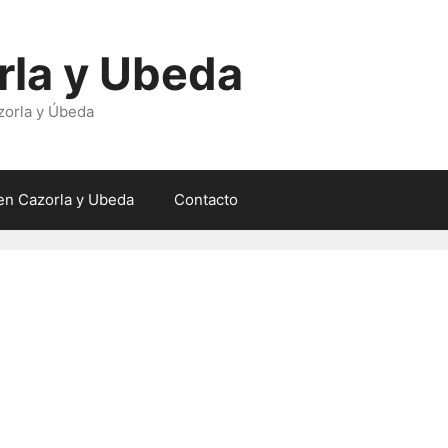
rla y Ubeda
zorla y Úbeda
en Cazorla y Ubeda
Contacto