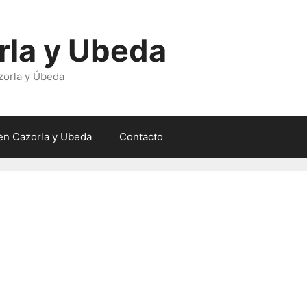
rla y Ubeda
zorla y Úbeda
en Cazorla y Ubeda
Contacto