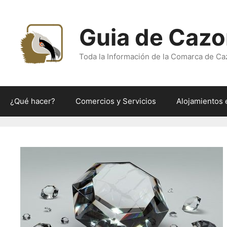
Saltar
al
Guia de Cazo
contenido
Toda la Información de la Comarca de Ca
¿Qué hacer?
Comercios y Servicios
Alojamientos 