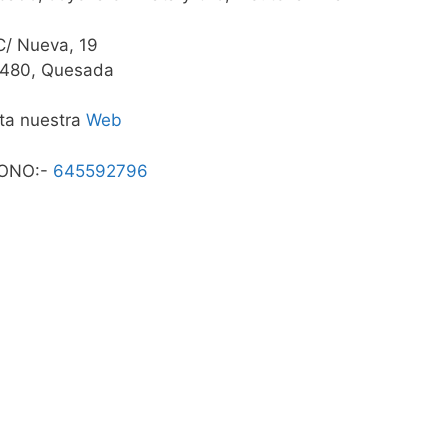
C/ Nueva, 19
480, Quesada
ita nuestra
Web
ONO:-
645592796