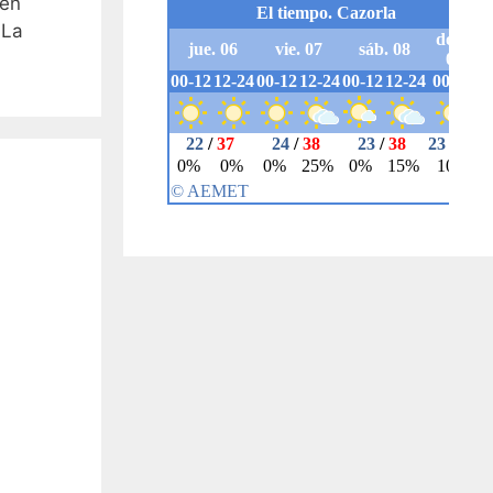
 en
 La