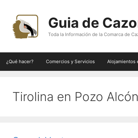
Saltar
al
Guia de Cazo
contenido
Toda la Información de la Comarca de Ca
¿Qué hacer?
Comercios y Servicios
Alojamientos 
Tirolina en Pozo Alcó