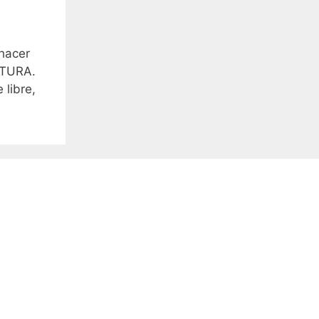
 hacer
NTURA.
libre,