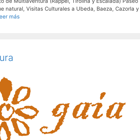
to de Multiaventura (Rappel, Tirolina y Escalada) Paseo
e natural, Visitas Culturales a Ubeda, Baeza, Cazorla y
eer más
ura