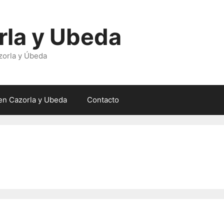
rla y Ubeda
zorla y Úbeda
en Cazorla y Ubeda
Contacto
n