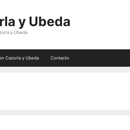
rla y Ubeda
zorla y Úbeda
en Cazorla y Ubeda
Contacto