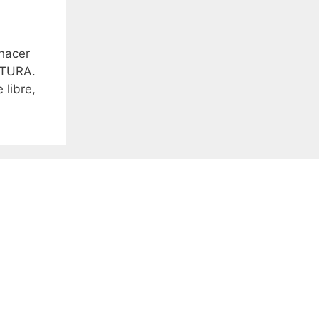
 hacer
NTURA.
libre,