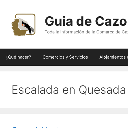
Saltar
al
Guia de Cazo
contenido
Toda la Información de la Comarca de Ca
¿Qué hacer?
Comercios y Servicios
Alojamientos 
Escalada en Quesada