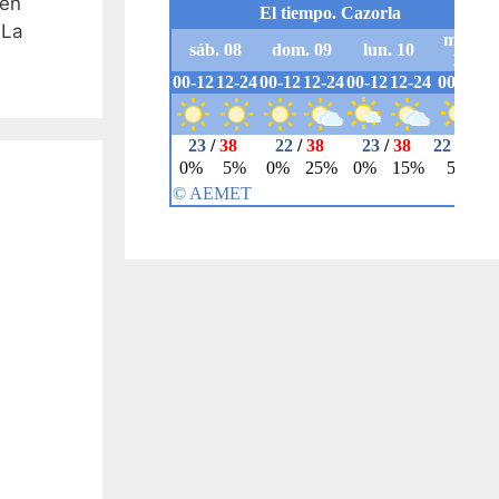
 en
 La