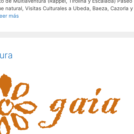
to de Multiaventura (Rappel, Tirolina y Escalada) Paseo
e natural, Visitas Culturales a Ubeda, Baeza, Cazorla y
eer más
ura