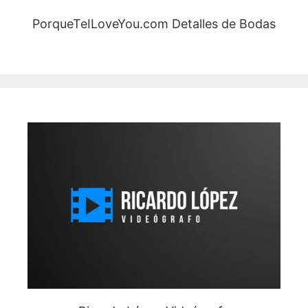
PorqueTeILoveYou.com Detalles de Bodas