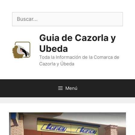
Saltar
al
Buscar:
contenido
Guia de Cazorla y
Ubeda
Toda la Información de la Comarca de
Cazorla y Úbeda
Menú