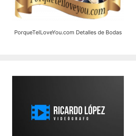
PorqueTeILoveYou.com Detalles de Bodas