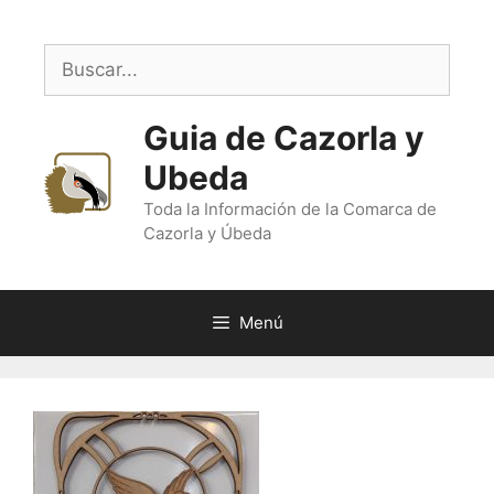
Saltar
al
Buscar:
contenido
Guia de Cazorla y
Ubeda
Toda la Información de la Comarca de
Cazorla y Úbeda
Menú