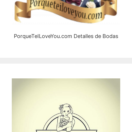
PorqueTeILoveYou.com Detalles de Bodas