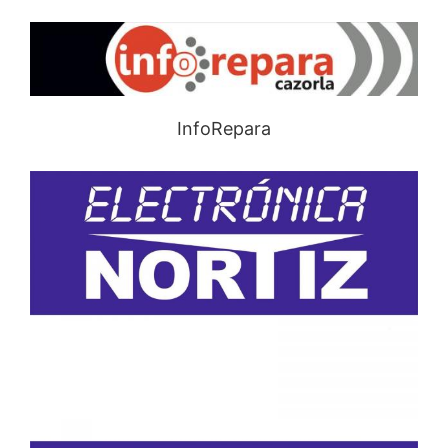
InfoRepara