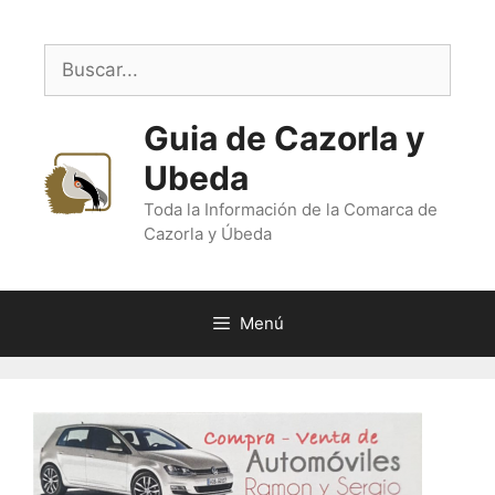
Saltar
al
Buscar:
contenido
Guia de Cazorla y
Ubeda
Toda la Información de la Comarca de
Cazorla y Úbeda
Menú