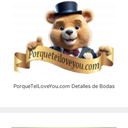
PorqueTeILoveYou.com Detalles de Bodas