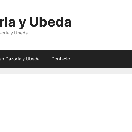
rla y Ubeda
zorla y Úbeda
en Cazorla y Ubeda
Contacto