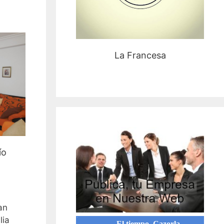
La Francesa
ío
an
lia