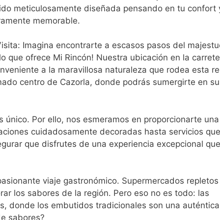
ido meticulosamente diseñada pensando en tu confort 
eramente memorable.
Visita: Imagina encontrarte a escasos pasos del majest
lo que ofrece Mi Rincón! Nuestra ubicación en la carret
nveniente a la maravillosa naturaleza que rodea esta re
mado centro de Cazorla, donde podrás sumergirte en su 
 único. Por ello, nos esmeramos en proporcionarte una
aciones cuidadosamente decoradas hasta servicios qu
gurar que disfrutes de una experiencia excepcional qu
pasionante viaje gastronómico. Supermercados repletos
orar los sabores de la región. Pero eso no es todo: las
ios, donde los embutidos tradicionales son una auténtica
 de sabores?