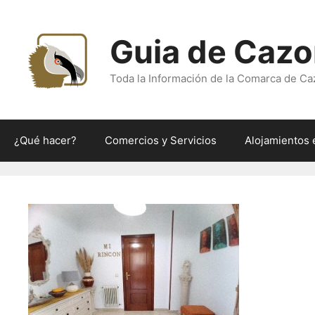
Saltar
al
Guia de Cazo
contenido
Toda la Información de la Comarca de Ca
¿Qué hacer?
Comercios y Servicios
Alojamientos 