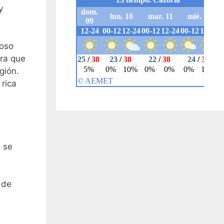
y
uoso
era que
gión.
rica
e
e se
 de