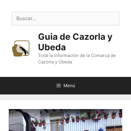
Saltar
al
Buscar:
contenido
Guia de Cazorla y
Ubeda
Toda la Información de la Comarca de
Cazorla y Úbeda
Menú