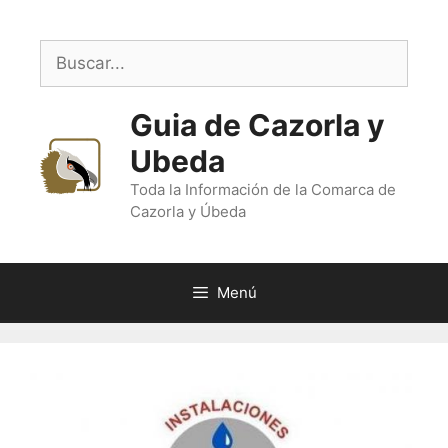
Saltar
al
Buscar:
contenido
Guia de Cazorla y
Ubeda
Toda la Información de la Comarca de
Cazorla y Úbeda
Menú