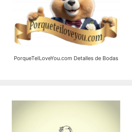
PorqueTeILoveYou.com Detalles de Bodas