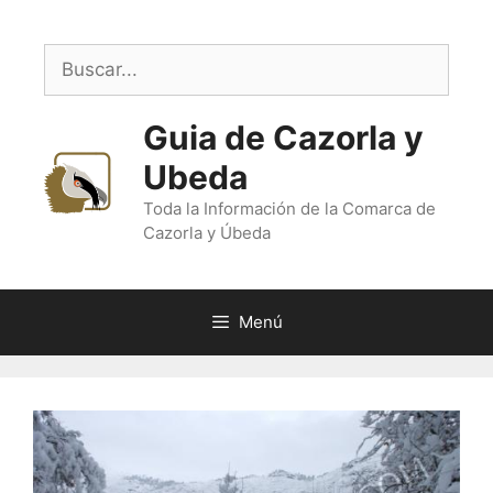
Saltar
al
Buscar:
contenido
Guia de Cazorla y
Ubeda
Toda la Información de la Comarca de
Cazorla y Úbeda
Menú