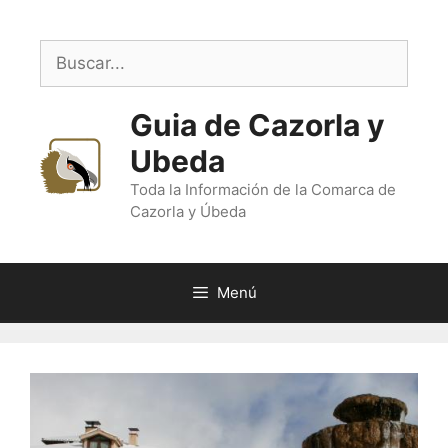
Saltar
al
Buscar:
contenido
Guia de Cazorla y
Ubeda
Toda la Información de la Comarca de
Cazorla y Úbeda
Menú