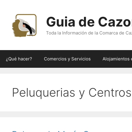
Saltar
al
Guia de Cazo
contenido
Toda la Información de la Comarca de Ca
¿Qué hacer?
Comercios y Servicios
Alojamientos 
Peluquerias y Centros