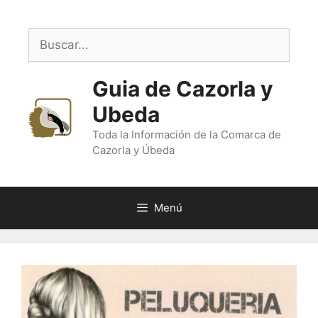
Saltar
al
Buscar:
contenido
Guia de Cazorla y
Ubeda
Toda la Información de la Comarca de
Cazorla y Úbeda
Menú