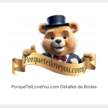
PorqueTeILoveYou.com Detalles de Bodas