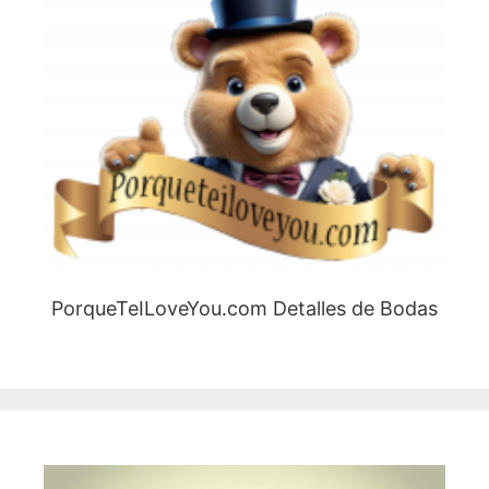
PorqueTeILoveYou.com Detalles de Bodas