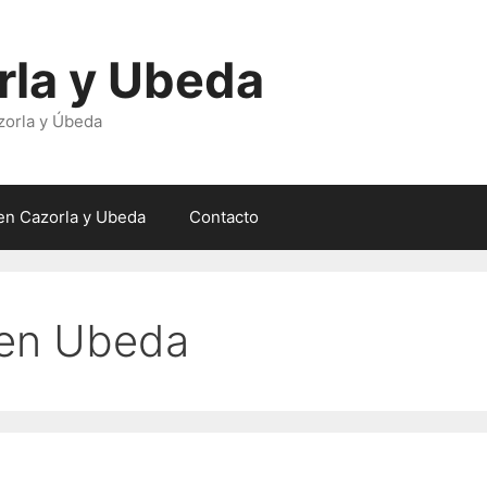
rla y Ubeda
zorla y Úbeda
en Cazorla y Ubeda
Contacto
s en Ubeda