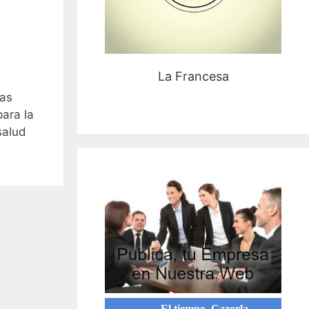
La Francesa
las
ara la
salud