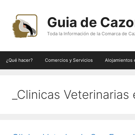
Saltar
al
Guia de Cazo
contenido
Toda la Información de la Comarca de Ca
¿Qué hacer?
Comercios y Servicios
Alojamientos 
_Clinicas Veterinaria