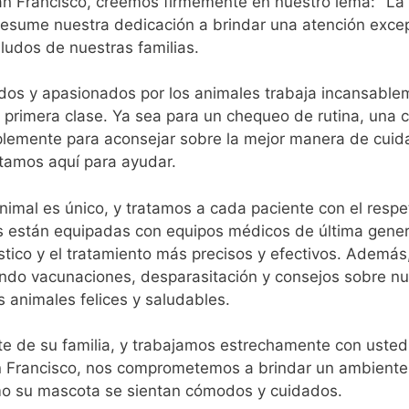
 San Francisco, creemos firmemente en nuestro lema: "La
 resume nuestra dedicación a brindar una atención exce
ludos de nuestras familias.
cados y apasionados por los animales trabaja incansabl
 primera clase. Ya sea para un chequeo de rutina, una c
lemente para aconsejar sobre la mejor manera de cuida
tamos aquí para ayudar.
imal es único, y tratamos a cada paciente con el respet
s están equipadas con equipos médicos de última gene
stico y el tratamiento más precisos y efectivos. Además
yendo vacunaciones, desparasitación y consejos sobre nut
 animales felices y saludables.
 de su familia, y trabajamos estrechamente con usted
n Francisco, nos comprometemos a brindar un ambiente
o su mascota se sientan cómodos y cuidados.