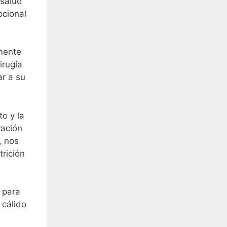
 salud
pcional
emente
irugía
r a su
o y la
ración
, nos
rición
 para
 cálido