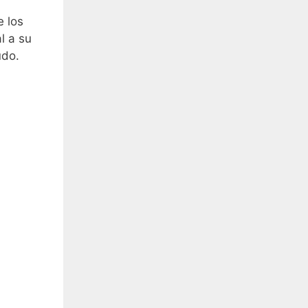
e los
l a su
udo.