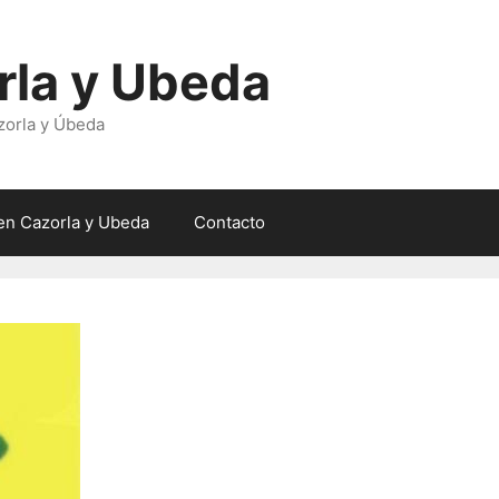
rla y Ubeda
zorla y Úbeda
en Cazorla y Ubeda
Contacto