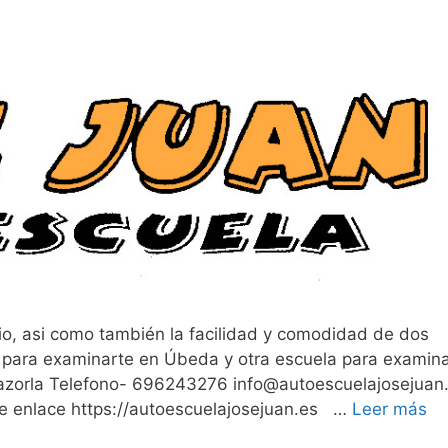
io, asi como también la facilidad y comodidad de dos
 para examinarte en Úbeda y otra escuela para examin
Cazorla Telefono- 696243276 info@autoescuelajosejua
ste enlace https://autoescuelajosejuan.es …
Leer más