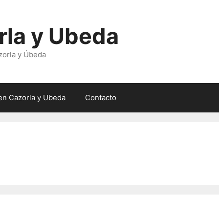
rla y Ubeda
zorla y Úbeda
en Cazorla y Ubeda
Contacto