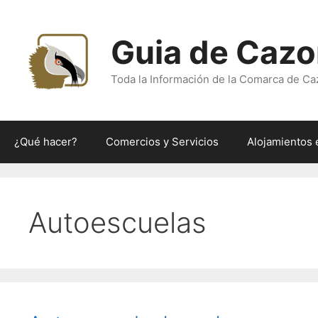
Saltar
al
Guia de Cazo
contenido
Toda la Información de la Comarca de Ca
¿Qué hacer?
Comercios y Servicios
Alojamientos 
Autoescuelas