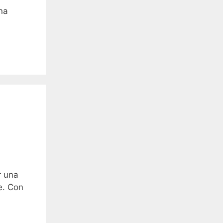
na
r una
e. Con