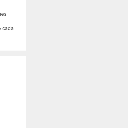
nes
e cada