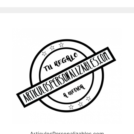
ArticulosPersonalizables.com