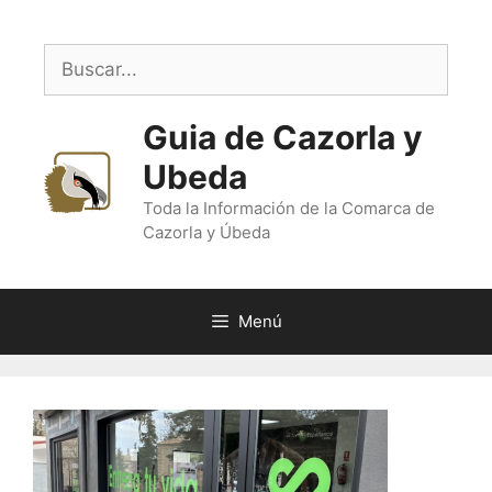
Saltar
al
Buscar:
contenido
Guia de Cazorla y
Ubeda
Toda la Información de la Comarca de
Cazorla y Úbeda
Menú