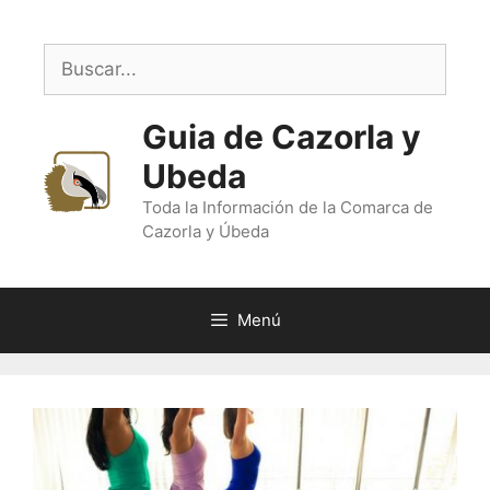
Saltar
al
Buscar:
contenido
Guia de Cazorla y
Ubeda
Toda la Información de la Comarca de
Cazorla y Úbeda
Menú