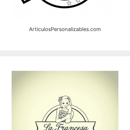
ArticulosPersonalizables.com