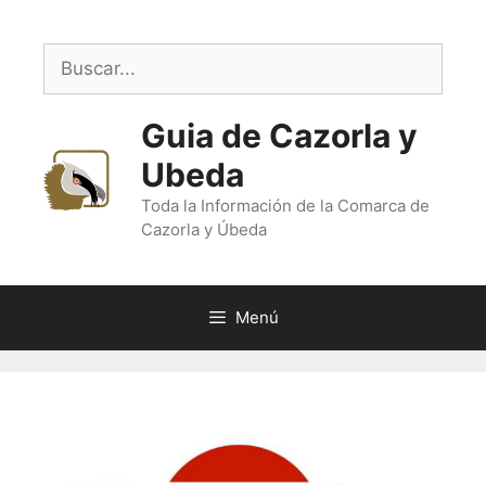
Saltar
al
Buscar:
contenido
Guia de Cazorla y
Ubeda
Toda la Información de la Comarca de
Cazorla y Úbeda
Menú