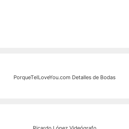
PorqueTeILoveYou.com Detalles de Bodas
Ricardo López Videógrafo