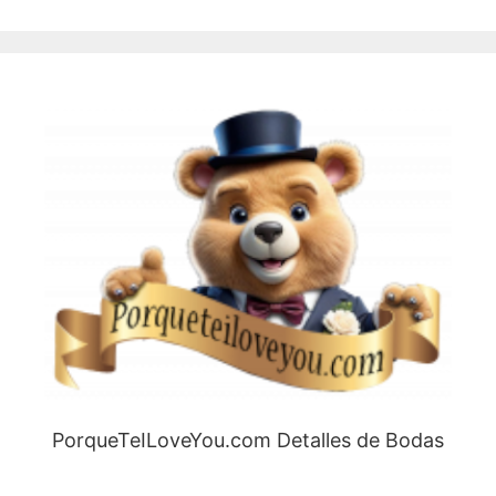
PorqueTeILoveYou.com Detalles de Bodas