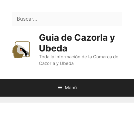
Saltar
al
Buscar:
contenido
Guia de Cazorla y
Ubeda
Toda la Información de la Comarca de
Cazorla y Úbeda
Menú