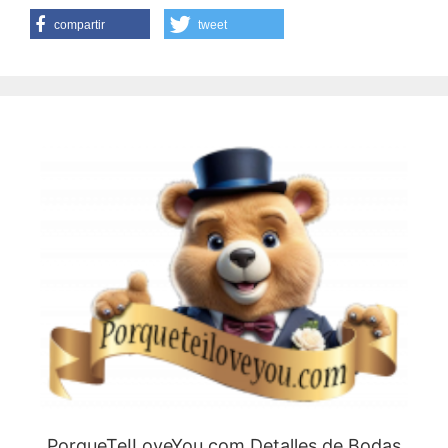
compartir
tweet
PorqueTeILoveYou.com Detalles de Bodas