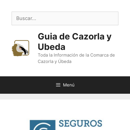
Saltar
al
Buscar:
contenido
Guia de Cazorla y
Ubeda
Toda la Información de la Comarca de
Cazorla y Úbeda
Menú