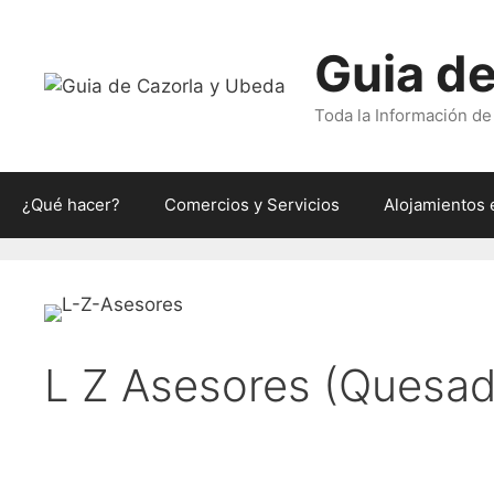
Saltar
al
Guia de
contenido
Toda la Información de
¿Qué hacer?
Comercios y Servicios
Alojamientos 
L Z Asesores (Quesad