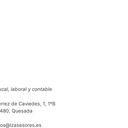
scal, laboral y contable
errez de Caviedes, 1, 1ºB
480, Quesada
tos@lzasesores.es