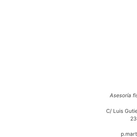
Asesoría fi
C/ Luis Guti
23
p.mar