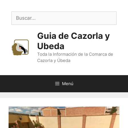
Saltar
al
Buscar:
contenido
Guia de Cazorla y
Ubeda
Toda la Información de la Comarca de
Cazorla y Úbeda
Menú