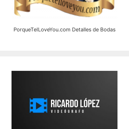
PorqueTeILoveYou.com Detalles de Bodas