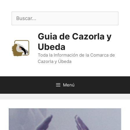
Saltar
al
Buscar:
contenido
Guia de Cazorla y
Ubeda
Toda la Información de la Comarca de
Cazorla y Úbeda
Menú