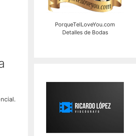
PorqueTeILoveYou.com
Detalles de Bodas
a
ncial.