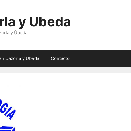
rla y Ubeda
zorla y Úbeda
en Cazorla y Ubeda
Contacto