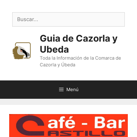
Saltar
al
Buscar:
contenido
Guia de Cazorla y
Ubeda
Toda la Información de la Comarca de
Cazorla y Úbeda
Menú