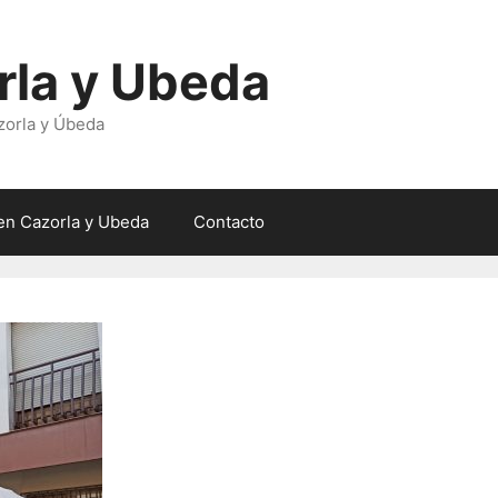
rla y Ubeda
zorla y Úbeda
en Cazorla y Ubeda
Contacto