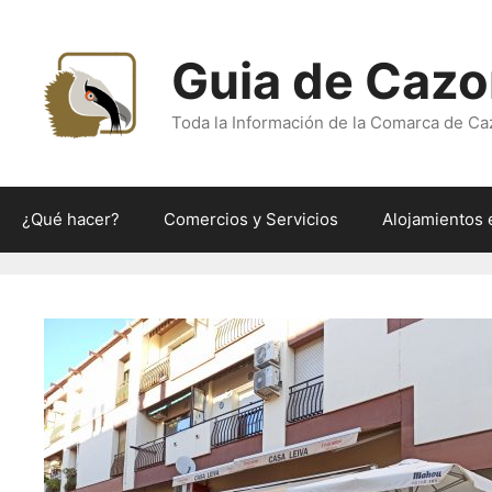
Saltar
al
Guia de Cazo
contenido
Toda la Información de la Comarca de Ca
¿Qué hacer?
Comercios y Servicios
Alojamientos 