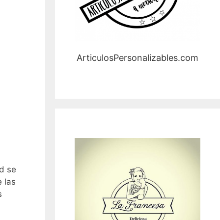
ArticulosPersonalizables.com
ad se
 las
s