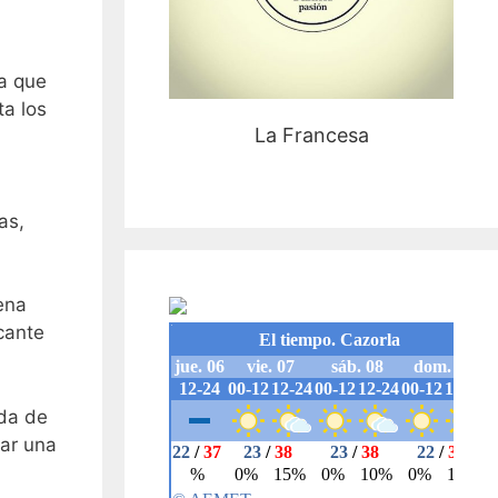
ía que
ta los
La Francesa
as,
ena
cante
ada de
rar una