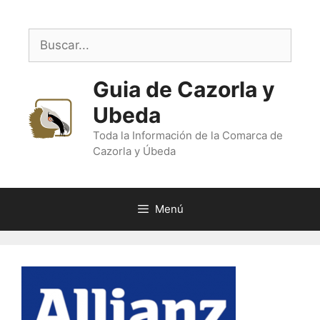
Saltar
al
Buscar:
contenido
Guia de Cazorla y
Ubeda
Toda la Información de la Comarca de
Cazorla y Úbeda
Menú